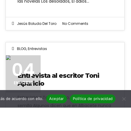
las novelas Los desolados, El adiós…
Jesús Boluda Del Toro
No Comments
BLOG
,
Entrevistas
04
Entrevista al escritor Toni
Aparicio
ENE 2019
Entrevista a Toni Aparicio, autor de La mala
ás de acuerdo con ello.
Aceptar
Política de privacidad
semilla Algunos dicen que en Albacete nunca
pasa nada, pero autores como…