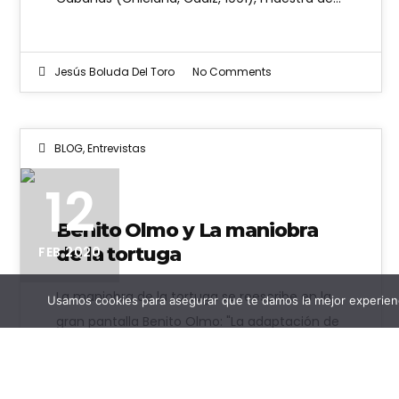
Jesús Boluda Del Toro
No Comments
BLOG
,
Entrevistas
12
Benito Olmo y La maniobra
de la tortuga
FEB 2020
La maniobra de la tortuga se reescribe en la
Usamos cookies para asegurar que te damos la mejor experienc
gran pantalla Benito Olmo: "La adaptación de
La maniobra de la…