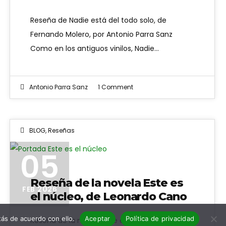
Reseña de Nadie está del todo solo, de
Fernando Molero, por Antonio Parra Sanz
Como en los antiguos vinilos, Nadie…
Antonio Parra Sanz
1 Comment
BLOG
,
Reseñas
Portada Este es el núcleo
05
Reseña de la novela Este es
FEB 2026
el núcleo, de Leonardo Cano
ás de acuerdo con ello.
Aceptar
Política de privacidad
Reseña de la novela Este es el núcleo Sinopsis