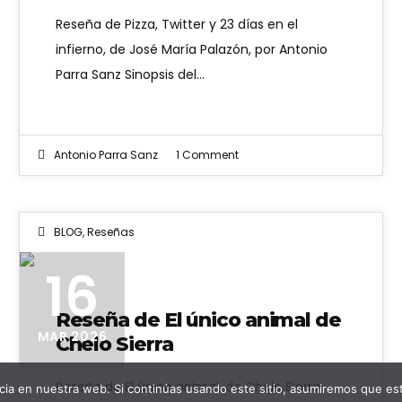
Reseña de Pizza, Twitter y 23 días en el
infierno, de José María Palazón, por Antonio
Parra Sanz Sinopsis del…
Antonio Parra Sanz
1 Comment
BLOG
,
Reseñas
16
Reseña de El único animal de
MAR 2026
Chelo Sierra
Reseña de El único animal, de Chelo Sierra
ia en nuestra web. Si continúas usando este sitio, asumiremos que est