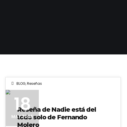
BLOG
,
Reseñas
18
Reseña de Nadie está del
todo solo de Fernando
MAY 2026
Molero