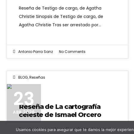
Reseña de Testigo de cargo, de Agatha
Christie Sinopsis de Testigo de cargo, de
Agatha Christie Tras ser arrestado por…
Antonio Parra Sanz
No Comments
BLOG
,
Reseñas
23
Reseña de La cartografía
ABR 2026
celeste de Ismael Orcero
Reseña de La cartografía celeste, de Ismael
Usamos cookies para asegurar que te damos la mejor experienc