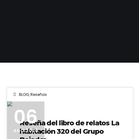
BLOG
,
Reseñas
06
Reseña del libro de relatos La
habitación 320 del Grupo
AGO 2026