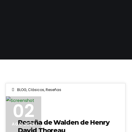
BLOG
,
Clásicos
,
Reseñas
Screenshot
02
Reseña de Walden de Henry
AGO 2026
David Thoreau