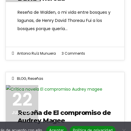
Reseña de Walden, o mi vida entre bosques y
lagunas, de Henry David Thoreau Fui a los
bosques porque quería…
Antonio Ruíz Munuera
3 Comments
BLOG
,
Reseñas
22
Reseña de El compromiso de
JUL 2026
Audrey Magee
ás de acuerdo con ello.
Aceptar
Política de privacidad