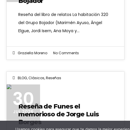
Bojador
Reseña del libro de relatos La habitación 320
del Grupo Bojador (Marimén Ayuso, Ángel
Elgue, Jordi Isern, Ana Moya y…
Graziella Moreno
No Comments
BLOG
,
Clásicos
,
Reseñas
30
Reseña de Funes el
JUL 2026
memorioso de Jorge Luis
Borges
Usamos cookies para asegurar que te damos la mejor experienc