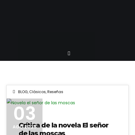
BLOG
,
Clásicos
,
Reseñas
03
Crítica de la novela El señor
AGO 2026
de las moscas