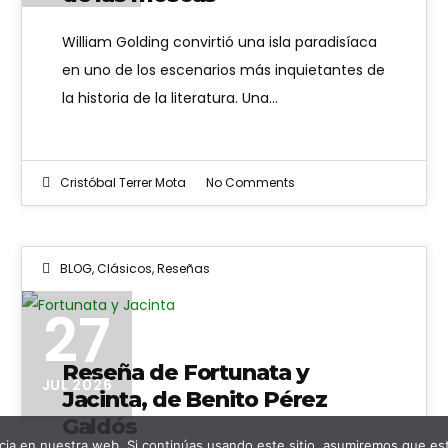
William Golding convirtió una isla paradisíaca
en uno de los escenarios más inquietantes de
la historia de la literatura. Una…
Cristóbal Terrer Mota
No Comments
BLOG
,
Clásicos
,
Reseñas
Fortunata y Jacinta
27
Reseña de Fortunata y
JUL 2026
Jacinta, de Benito Pérez
Galdós
ia en nuestra web. Si continúas usando este sitio, asumiremos que est