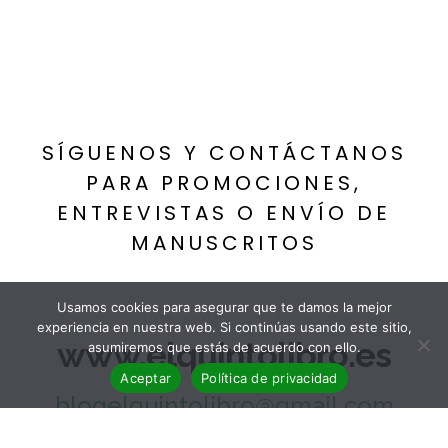
CONTACTO
SÍGUENOS Y CONTÁCTANOS
PARA PROMOCIONES,
ENTREVISTAS O ENVÍO DE
MANUSCRITOS
Usamos cookies para asegurar que te damos la mejor
experiencia en nuestra web. Si continúas usando este sitio,
www.elquintolibro.es
asumiremos que estás de acuerdo con ello.
Aceptar
Política de privacidad
blogelquintolibro@gmail.com