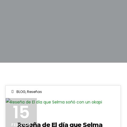
BLOG
,
Reseñas
15
Reseña de El día que Selma
FEB 2026