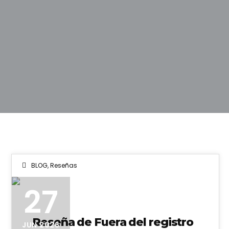
BLOG
,
Reseñas
27
Reseña de Fuera del registro
JUN 2026