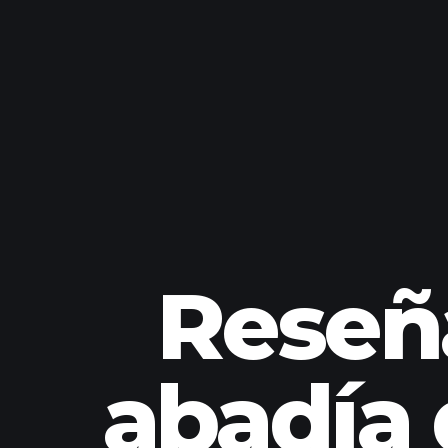
Reseña
abadía