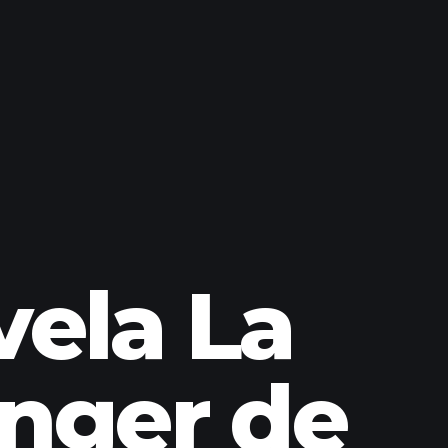
vela La
nger de