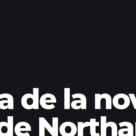
 de la no
 de Northa