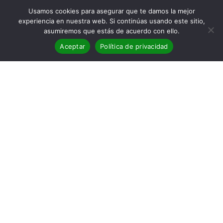
Usamos cookies para asegurar que te damos la mejor
experiencia en nuestra web. Si continúas usando este sitio,
asumiremos que estás de acuerdo con ello.
Aceptar
Política de privacidad
Reseña de
Nadie está del todo
solo
, de Fernando Molero, por
Antonio Parra Sanz
Como en los antiguos vinilos, Nadie está del todo solo se
estructura en dos partes: Cara A y Cara B. En la primera
destacan, sobre todo, los relatos de corte realista. En la