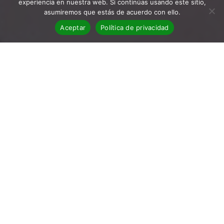
experiencia en nuestra web. Si continúas usando este sitio,
asumiremos que estás de acuerdo con ello.
Aceptar
Política de privacidad
BLOG
,
Reseñas
31
Reseña de Teoría de la gravedad
ENE 2022
Reseña de Teoría de la Gravedad, de LEILA
GUERRIERO Sinopsis En esta sección de columnas,
publicadas a lo largo de…
María Belmar
No Comments