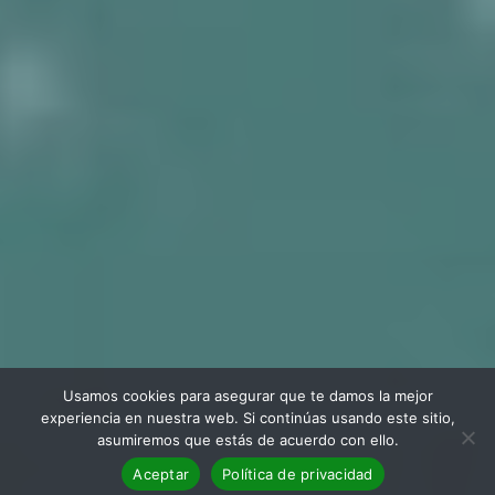
Usamos cookies para asegurar que te damos la mejor
experiencia en nuestra web. Si continúas usando este sitio,
asumiremos que estás de acuerdo con ello.
Aceptar
Política de privacidad