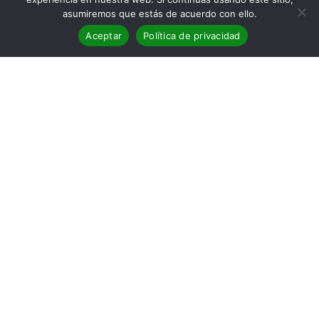
asumiremos que estás de acuerdo con ello.
Aceptar
Política de privacidad
BLOG
,
Reseñas
29
Crítica de Origen de Dan Brown
ENE 2018
Reseña de la novela Origen Título: Origen Autor: Dan
Brown Editorial: Planeta Año: 2017 Páginas: 640
Género: Thriller Calificación: [yasr_overall_rating
size="medium"]…