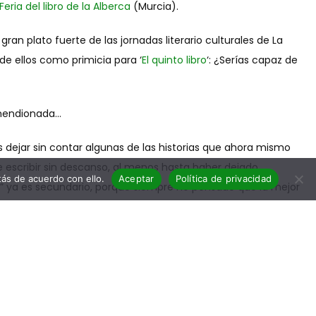
Feria del libro de la Alberca
(Murcia).
ran plato fuerte de las jornadas literario culturales de La
e ellos como primicia para ‘
El quinto libro
‘: ¿Serías capaz de
 mendionada…
 dejar sin contar algunas de las historias que ahora mismo
 escribir sin descanso, al menos hasta haber dejado
ás de acuerdo con ello.
Aceptar
Política de privacidad
da” ya es secundario, porque siempre he pensado que la mejor
cindibles a la hora de escribir.
jo, nunca sobre mi vida.
me y la medicación a buen seguro no me dejaría escribir.
versos de Alberti, aquellos que cerraban el poema del ángel,