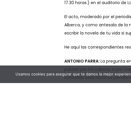
17.30 horas.) en el auditorio d
El acto, moderado por el periodis
Alberca, y como antesala de la 
escribir la novela de tu vida si 
He aquí las correspondientes re
ANTONIO PARRA:
La pregunta en
pululan por mi cabeza, o por mi
Usamos cookies para asegurar que te damos la mejor experienc
contadas esas historias pendien
novela es la que está aún por esc
LOLA GUTIÉRREZ:
No le temo a la
JERÓNIMO TRISTANTE:
Si supier
SERGIO REYES:
Hombre, empezando