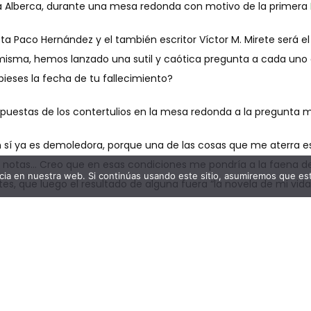
e La Alberca, durante una mesa redonda con motivo de la primera
ta Paco Hernández y el también escritor Víctor M. Mirete será el g
misma, hemos lanzado una sutil y caótica pregunta a cada uno d
supieses la fecha de tu fallecimiento?
spuestas de los contertulios en la mesa redonda a la pregunta
 sí ya es demoledora, porque una de las cosas que me aterra es
s notas… Creo que en esas condiciones me pondría a la faena de
ia en nuestra web. Si continúas usando este sitio, asumiremos que est
tes, que luego el resultado de alguna fuera “la novela de mi vi
ribirse, pero imagino que sí dejaría de lado otras cosas más pres
 muerte, por tanto, sí que podría escribir la novela de mi vida. O
a la fecha de mi muerte entraría en pánico. Tendrían que dopar
 porque casi preferiría no saber esa fecha, me remitiría a los 