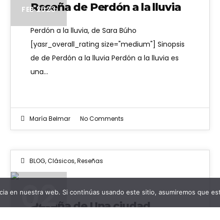
Reseña de Perdón a la lluvia
FEB 2023
Perdón a la lluvia, de Sara Búho
[yasr_overall_rating size="medium"] Sinopsis
de de Perdón a la lluvia Perdón a la lluvia es
una…
María Belmar
No Comments
BLOG
,
Clásicos
,
Reseñas
02
ia en nuestra web. Si continúas usando este sitio, asumiremos que est
Reseña de Una ciudad
flotante de Julio Verne
JUL 2021