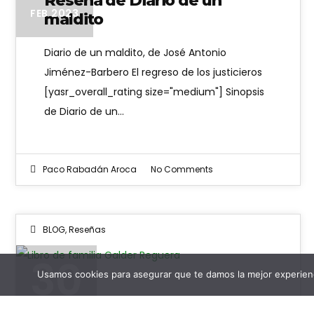
Reseña de Diario de un
FEB 2023
maldito
Diario de un maldito, de José Antonio
Jiménez-Barbero El regreso de los justicieros
[yasr_overall_rating size="medium"] Sinopsis
de Diario de un…
Paco Rabadán Aroca
No Comments
BLOG
,
Reseñas
30
Usamos cookies para asegurar que te damos la mejor experienc
Reseña de Libro de familia de
SEP 2021