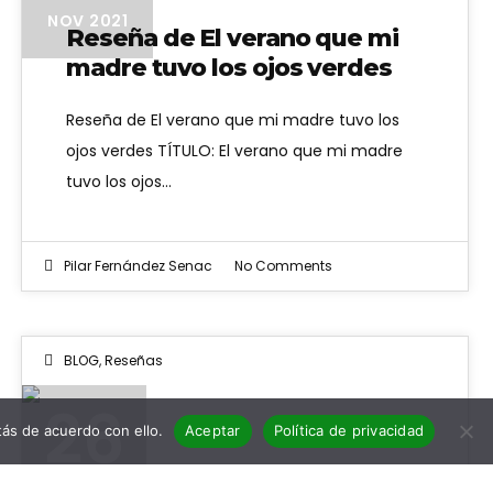
NOV 2021
Reseña de El verano que mi
madre tuvo los ojos verdes
Reseña de El verano que mi madre tuvo los
ojos verdes TÍTULO: El verano que mi madre
tuvo los ojos…
Pilar Fernández Senac
No Comments
BLOG
,
Reseñas
26
ás de acuerdo con ello.
Aceptar
Política de privacidad
Reseña de Hamnet
ABR 2021