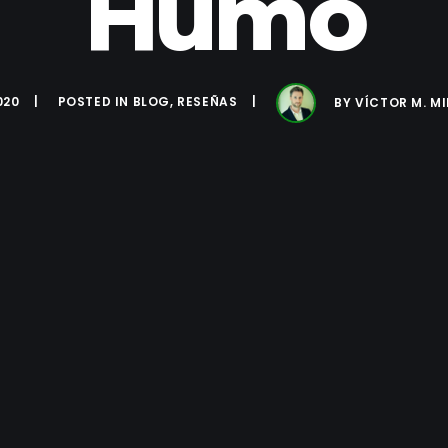
Humo
020
POSTED IN
BLOG
,
RESEÑAS
BY
VÍCTOR M. M