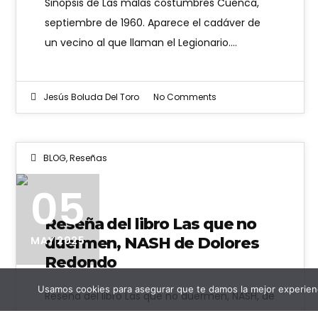
Sinopsis de Las malas costumbres Cuenca,
septiembre de 1960. Aparece el cadáver de
un vecino al que llaman el Legionario.…
Jesús Boluda Del Toro
No Comments
BLOG
,
Reseñas
05
Reseña del libro Las que no
duermen, NASH de Dolores
MAY 2025
Redondo
Usamos cookies para asegurar que te damos la mejor experienc
Reseña del libro Las que no duermen, NASH, de
Dolores Redondo Sinopsis Durante un trabajo