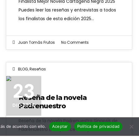
Finalista Mejor Novela Cartagena Negra 2025
Puedes leer las reseñas y entrevistas a todos
los finalistas de esta edición 2025…
Juan Tomás Frutos
No Comments
BLOG
,
Reseñas
23
Reseña de la novela
Padrenuestro
DIC 2024
Reseña de la novela Padrenuestro Sinopsis de
ás de acuerdo con ello.
Aceptar
Política de privacidad
Padrenuestro Desaparece el inspector
Pàmies, que está llevando a cabo la