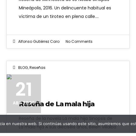
Mineápolis, 2016. Un delincuente habitual es
víctima de un tiroteo en plena calle.…
Alfonso Gutiérrez Caro
No Comments
BLOG
,
Reseñas
21
Reseña de La mala hija
ABR 2025
Reseña de la novela La mala hija Sinopsis de
ia en nuestra web. Si continúas usando este sitio, asumiremos que est
La mala hija A sus dieciséis años, Belén Villalba
es una…