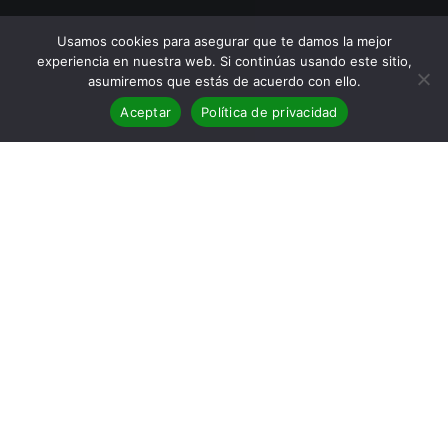
Usamos cookies para asegurar que te damos la mejor
experiencia en nuestra web. Si continúas usando este sitio,
asumiremos que estás de acuerdo con ello.
Aceptar
Política de privacidad
BLOG
,
Cartagena Negra
,
Entrevistas
28
AGO 2025