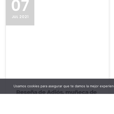
07
JUL 2021
Usamos cookies para asegurar que te damos la mejor experienc
Reseña de Adiós, muñeca de
Raymond Chandler
Reseña de Adiós, muñeca Título: Adiós,