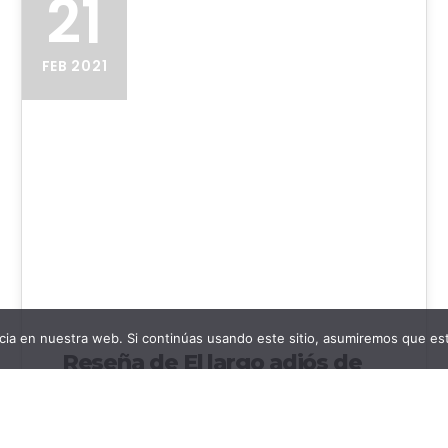
21
FEB 2021
ia en nuestra web. Si continúas usando este sitio, asumiremos que est
Reseña de El largo adiós de
Raymond Chandler
Reseña de El largo adiós de Raymond