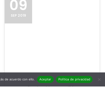
09
SEP 2019
ás de acuerdo con ello.
Aceptar
Política de privacidad
Reseña de El largo adiós
El largo adiós: Raymond Chandler Título: El