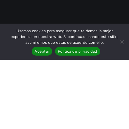
Usamos cookies para asegurar que te damos la mejor
experiencia en nuestra web. Si continúas usando este sitio,
asumiremos que estás de acuerdo con ello.
Aceptar
Política de privacidad
BLOG
,
Reseñas
19
Reseña de No es tiempo de
peros
MAY 2019