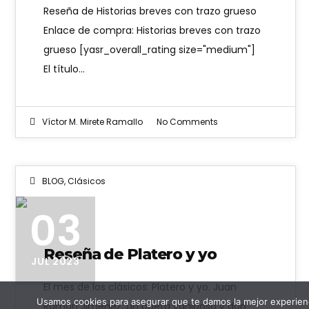
Reseña de Historias breves con trazo grueso
Enlace de compra: Historias breves con trazo
grueso [yasr_overall_rating size="medium"]
El título…
Víctor M. Mirete Ramallo
No Comments
BLOG
,
Clásicos
03
Reseña de Platero y yo
JUL 2023
El mes de los clásicos: Platero y yo. Juan
Usamos cookies para asegurar que te damos la mejor experienc
Ramón Jiménez, un poeta vanidoso y don