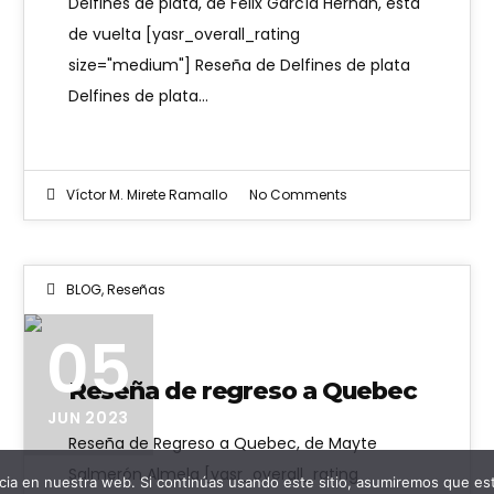
Delfines de plata, de Félix García Hernán, está
de vuelta [yasr_overall_rating
size="medium"] Reseña de Delfines de plata
Delfines de plata…
Víctor M. Mirete Ramallo
No Comments
BLOG
,
Reseñas
05
Reseña de regreso a Quebec
JUN 2023
Reseña de Regreso a Quebec, de Mayte
Salmerón Almela [yasr_overall_rating
ia en nuestra web. Si continúas usando este sitio, asumiremos que est