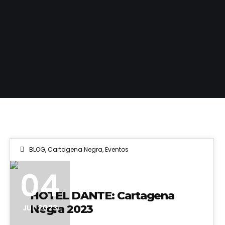
BLOG
,
Cartagena Negra
,
Eventos
04
HOTEL DANTE: Cartagena
Negra 2023
JUL 2023