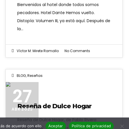
Bienvenidos al hotel donde todos somos
pecadores. Hotel Dante Hemos vuelto.
Distopía: Volumen III, ya está aquí. Después de
la…
Víctor M. Mirete Ramallo
No Comments
BLOG
,
Reseñas
27
Reseña de Dulce Hogar
ABR 2023
Reseña de Dulce Hogar, de Pablo Rivero
ás de acuerdo con ello.
Aceptar
Política de privacidad
[yasr_overall_rating size="medium"] Dice la