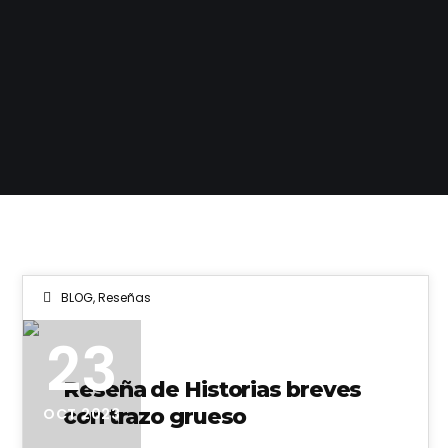
BLOG
,
Reseñas
23
Reseña de Historias breves
con trazo grueso
OCT 2023