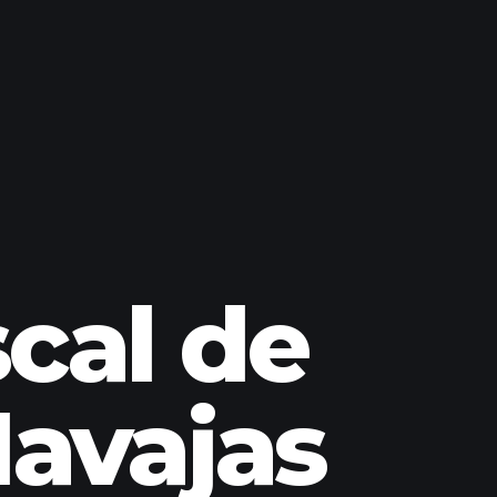
scal de
avajas