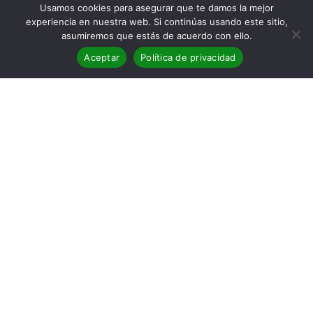
Usamos cookies para asegurar que te damos la mejor
experiencia en nuestra web. Si continúas usando este sitio,
asumiremos que estás de acuerdo con ello.
Aceptar
Política de privacidad
Reseña de la novela
Los muertos
de las guerras tienen los pies
descalzos
Sinopsis
Samuel Alonso y Sergio Gomes, dos detectives uniendo
sus fuerzas en un caso complejo y lleno de sorpresas.