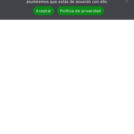
asumiremos que estás de acuerdo con ello.
Aceptar
Política de privacidad
BLOG
,
Reseñas
01
Reseña del libro Personal y
transferible
JUN 2026
Reseña del poemario de Carmen Carrizosa. Como
diría Forrest Gump: 'Yo no sé mucho de casi nada'.
Pero sí sé…
Víctor M. Mirete Ramallo
No Comments