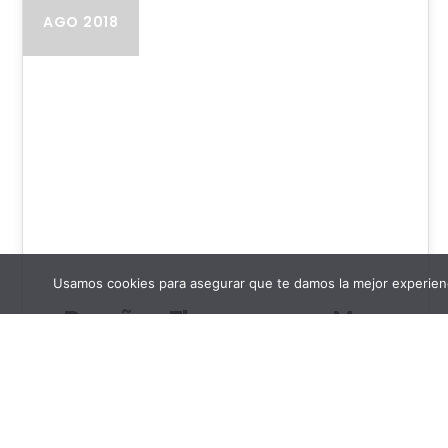
AGO 2018
Usamos cookies para asegurar que te damos la mejor experienc
Reseña a El amor es una M…
Reseña a la novela 'El amor es una M...' Autor:
Mónika Hoff Editorial: Amazon Género:
Comedia Romántica Páginas: 262 Año:…