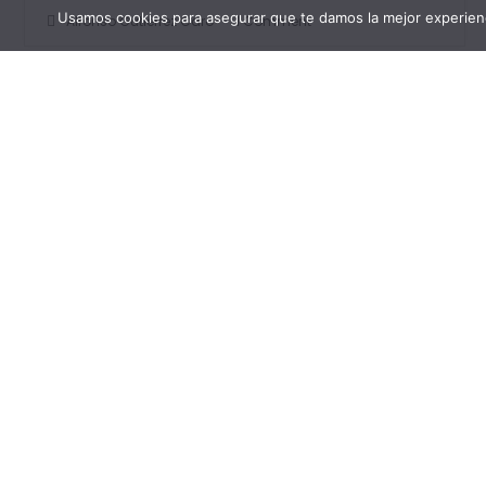
Usamos cookies para asegurar que te damos la mejor experienc
Alfonso Gutiérrez Caro
1 Comment