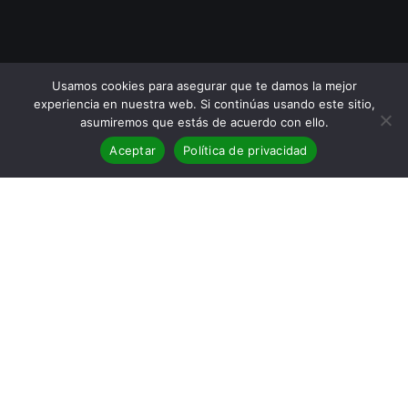
Usamos cookies para asegurar que te damos la mejor
experiencia en nuestra web. Si continúas usando este sitio,
asumiremos que estás de acuerdo con ello.
Aceptar
Política de privacidad
Reseña de la novela
Del cielo
azul
de Noel Pérez Brey
Sinopsis de
Del cielo azul