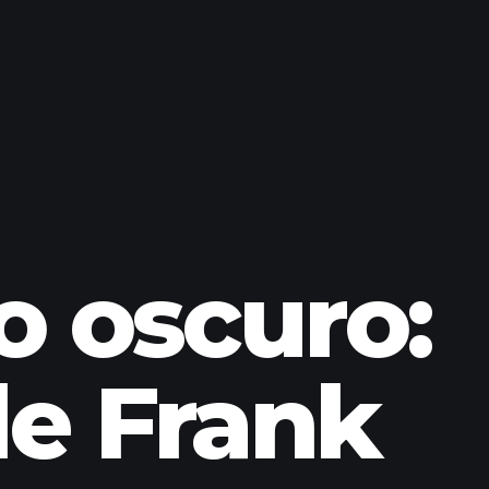
o oscuro:
de Frank