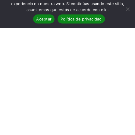
experiencia en nuestra web. Si continúas usando este sitio,
asumiremos que estás de acuerdo con ello.
Aceptar
Política de privacidad
Reseña de El juego infinito del
azar
MANEJAR LOS HILOS
Intentar dominar al destino siempre ha sido cosa de locos
o de dioses, porque él sigue su propio camino y nos
maneja como si fuéramos marionetas. Esa premisa
parece defender en esta novela Eduardo Asensio, que de