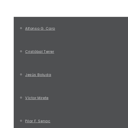
EQUIPO
Alfonso G. Caro
Cristóbal Terrer
Jesús Boluda
Víctor Mirete
Pilar F. Senac