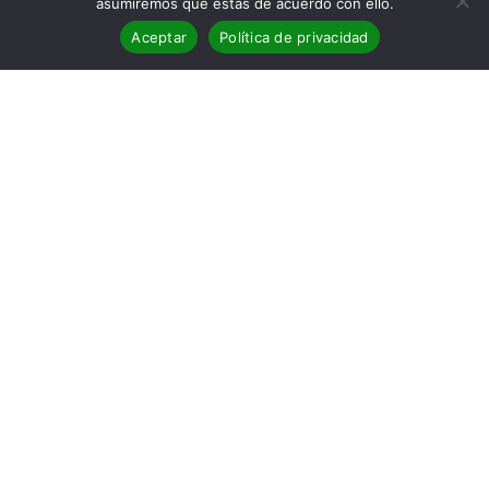
asumiremos que estás de acuerdo con ello.
Aceptar
Política de privacidad
Operación Kazán
, de Vicente
Vallés
[yasr_overall_rating size=»medium»]
Sinopsis de Operación Kazán
En 1922, el nacimiento de un niño
en Nueva York cambiará la