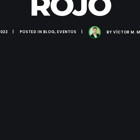
ROJO
2022
POSTED IN
BLOG
,
EVENTOS
BY
VÍCTOR M. 