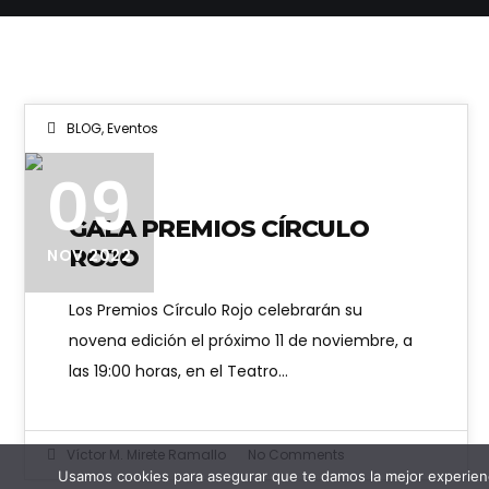
BLOG
,
Eventos
09
GALA PREMIOS CÍRCULO
ROJO
NOV 2022
Los Premios Círculo Rojo celebrarán su
novena edición el próximo 11 de noviembre, a
las 19:00 horas, en el Teatro…
Víctor M. Mirete Ramallo
No Comments
Usamos cookies para asegurar que te damos la mejor experienc