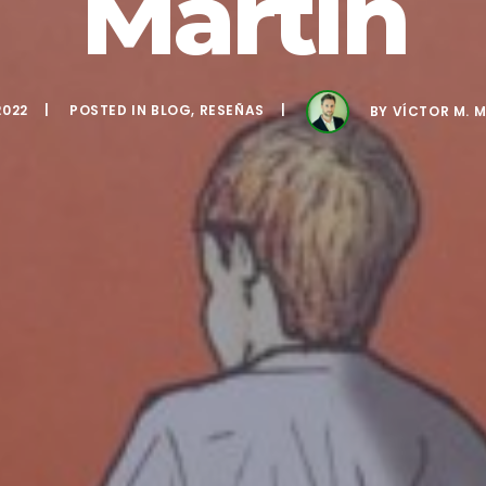
Martín
2022
POSTED IN
BLOG
,
RESEÑAS
BY
VÍCTOR M. 