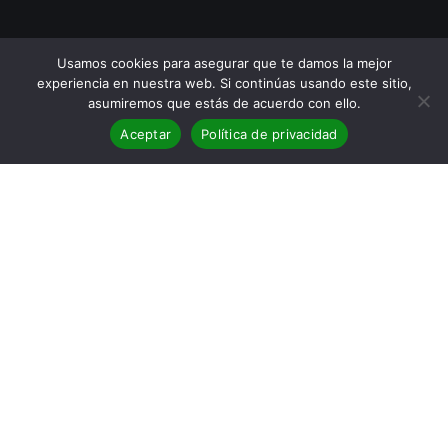
Usamos cookies para asegurar que te damos la mejor
experiencia en nuestra web. Si continúas usando este sitio,
asumiremos que estás de acuerdo con ello.
Aceptar
Política de privacidad
Reseña de
El cocinero de Alcyon
,
de Andrea Camilleri
La vieja esencia
Uno sabe que se van acabando las entregas pendientes
de
Montalbano
, que esta es la penúltima, y que el otoño