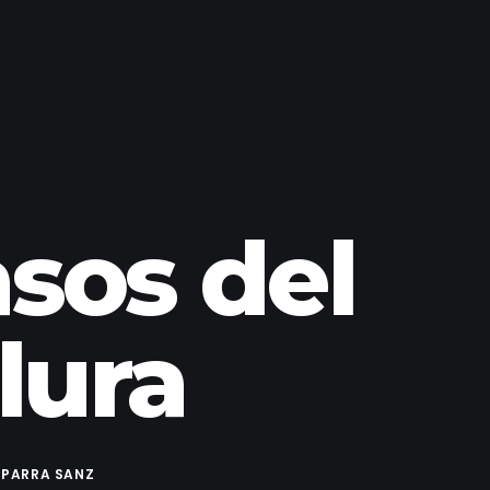
sos del
lura
 PARRA SANZ