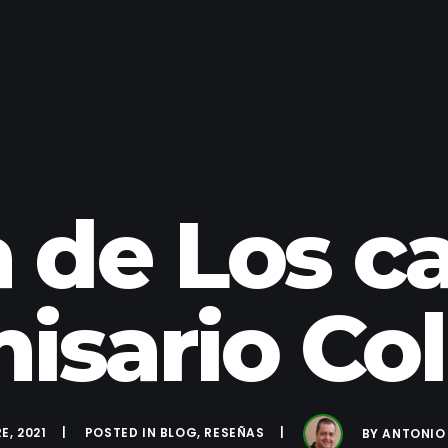
 de Los ca
isario Col
E, 2021
POSTED IN
BLOG
,
RESEÑAS
BY
ANTONIO