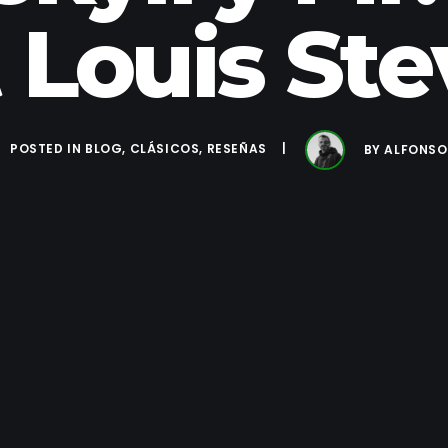
 Louis St
POSTED IN
BLOG
,
CLÁSICOS
,
RESEÑAS
BY
ALFONSO