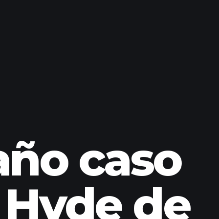
año caso
. Hyde de