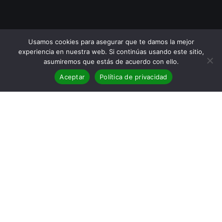
Usamos cookies para asegurar que te damos la mejor
experiencia en nuestra web. Si continúas usando este sitio,
asumiremos que estás de acuerdo con ello.
Aceptar
Política de privacidad
Reseña de la novela João,
finalista del Premio Hache 2020
Título: João
Autora: Paloma González Rubio