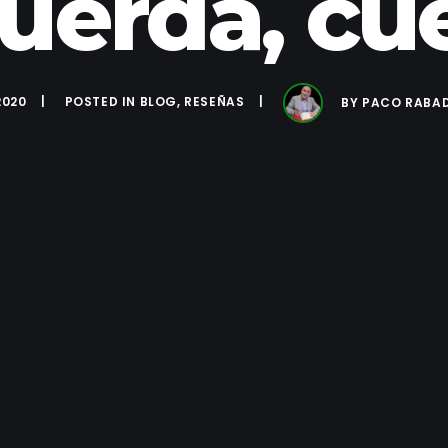
uerda, cu
2020
POSTED IN
BLOG
,
RESEÑAS
BY
PACO RABA