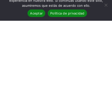
experiencia en nuestra web. Si continúas usando este sitio,
asumiremos que estás de acuerdo con ello.
Aceptar
Política de privacidad
Reseña de la novela Aurora boreal
Título: Aurora boreal
Autor: Asa Larsson
Editorial: Seix Barral
Páginas: 383
Género: Novela negra