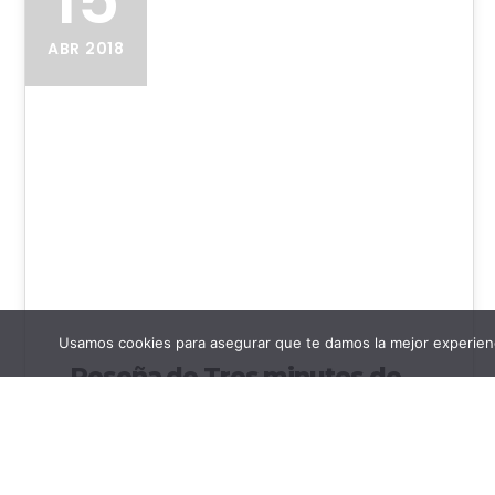
ABR 2018
Usamos cookies para asegurar que te damos la mejor experienc
Reseña de Tres minutos de
color
Reseña de "Tres minutos de color" de Pere
Cervantes Título: Tres minutos de color Autor: