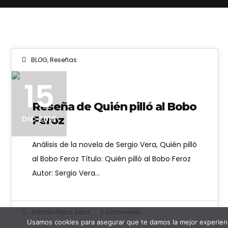
BLOG
,
Reseñas
15
Reseña de Quién pilló al Bobo
Feroz
DIC 2019
Análisis de la novela de Sergio Vera, Quién pilló
al Bobo Feroz Título: Quién pilló al Bobo Feroz
Autor: Sergio Vera…
Antonio Parra Sanz
3 Comments
Usamos cookies para asegurar que te damos la mejor experienc