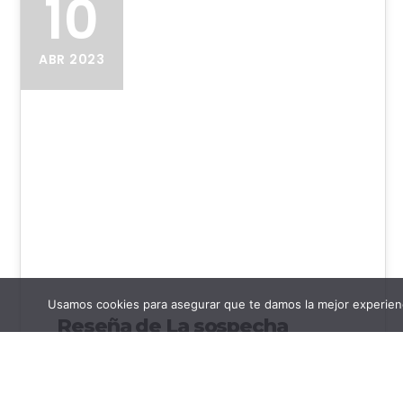
10
ABR 2023
dav_soft
Usamos cookies para asegurar que te damos la mejor experienc
Reseña de La sospecha
eterna
La sospecha eterna, de Pablo Alaña