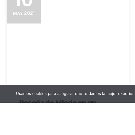
MAY 2021
Usamos cookies para asegurar que te damos la mejor experienc
Reseña de Miedo en un
puñado de polvo
Reseña de la novela Miedo en un puñado de
polvo 'La indestructible capacidad de lucha