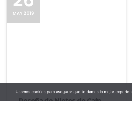
26
MAY 2019
Usamos cookies para asegurar que te damos la mejor experienc
Reseña de Nietos de Caín
Reseña de la ópera prima del periodista Emilio
Tomás García Título: Nietos de Caín (Saga
Equinoccio) Autor: Emilio Tomás Editorial: