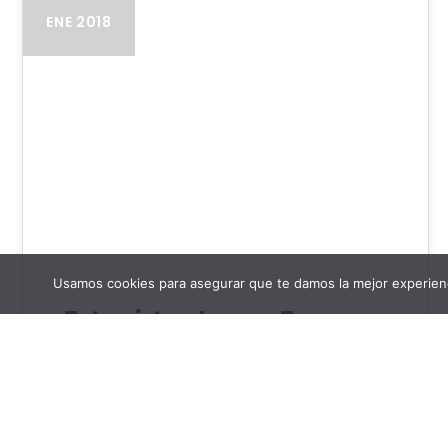
ENE 2018
Usamos cookies para asegurar que te damos la mejor experienc
Entrevista a Lorena Franco
Entrevista a Lorena Franco actriz y escritora
“Lo mejor siempre está por llegar” Escritora,
actriz, modelo publicitaria y presentadora de…