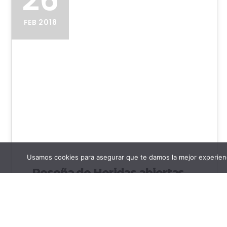
FEB 2018
Usamos cookies para asegurar que te damos la mejor experienc
Reseña de Heridas abiertas
de Gillian Flynn
Reseña de la novela Heridas abiertas de Gillian
Flynn Heridas abiertas narra la historia de