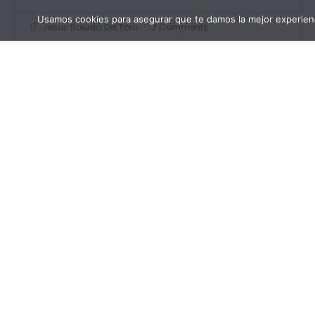
Usamos cookies para asegurar que te damos la mejor experienc
Jesús Boluda Del Toro
2 Comments