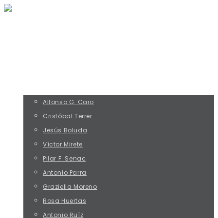
INICIO
RESEÑAS
CLÁSICOS
ENTREVISTAS
EQUIPO
Alfonso G. Caro
Cristóbal Terrer
Jesús Boluda
Víctor Mirete
Pilar F. Senac
Antonio Parra
Graziella Moreno
Rosa Huertas
Antonio Ruíz