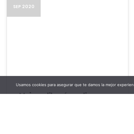
SEP 2020
Usamos cookies para asegurar que te damos la mejor experienc
Mejores librerías online
Comparativa de librerías online ¿Eres de lo
que prefiere los libros en papel? ¿Te
consideras un usuario del ebook o…