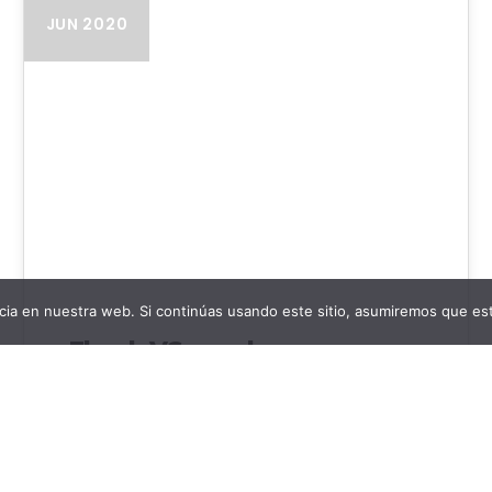
JUN 2020
ia en nuestra web. Si continúas usando este sitio, asumiremos que est
Ebook VS papel
El mundo del ebook y libros digitales Decía el
célebre Cicerón que “un hogar sin libros es
como un cuerpo…