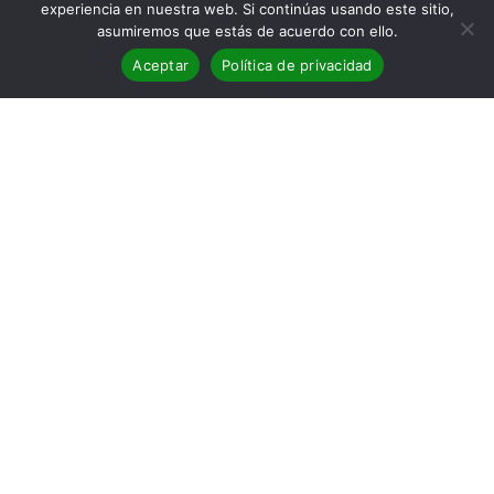
experiencia en nuestra web. Si continúas usando este sitio,
asumiremos que estás de acuerdo con ello.
Aceptar
Política de privacidad
BLOG
,
Eventos
05
SEP 2020