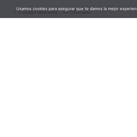
Usamos cookies para asegurar que te damos la mejor experienc
Cristóbal Terrer Mota
No Comments