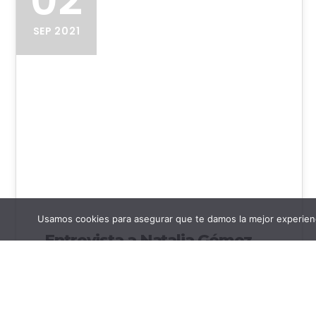
SEP 2021
Natalia Gómez Navajas
Usamos cookies para asegurar que te damos la mejor experienc
Entrevista a Natalia Gómez
Navajas
Natalia Gómez Navajas nació en Logroño en
1970. Estudió la carrera de gestión de