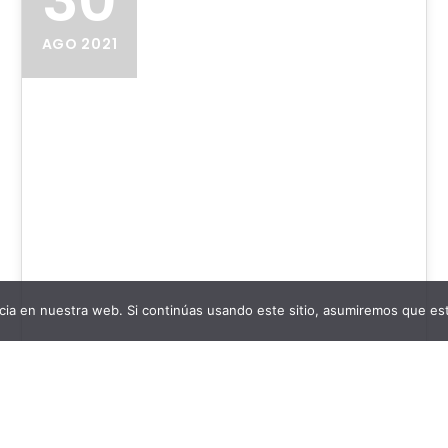
AGO 2021
ia en nuestra web. Si continúas usando este sitio, asumiremos que est
Reseña de Aras de venganza
Cartagena Negra 2021: Aras de venganza de
Natalia Gómez Título: Aras de venganza Autor: